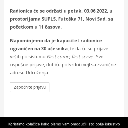
Radionica će se održati u petak, 03.06.2022, u
prostorijama SUPLS, Futoška 71, Novi Sad, sa
početkom u 11 časova.
Napominjemo da je kapacitet radionice
ograničen na 30 učesnika
, te da će se prijave
vršiti po sistemu
First come, first serve
. Sve
uspešne prijave, dobiće potvrdni mejl sa zvanične
adrese Udruženja.
Koristimo kolačiće kako bismo vam omogućili što bolje iskustvo