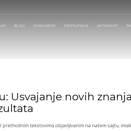
UM
BLOG
DOKUMENTI
PRISTUPNICA
AKTIVNOSTI
PA
: Usvajanje novih znanja 
zultata
U prethodnim tekstovima objavljivanim na našem sajtu, imali 