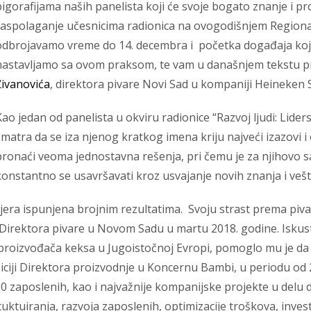
bigorafijama naših panelista koji će svoje bogato znanje i pr
raspolaganje učesnicima radionica na ovogodišnjem Regio
odbrojavamo vreme do 14. decembra i početka događaja koj
nastavljamo sa ovom praksom, te vam u današnjem tekstu 
Živanovića
, direktora pivare Novi Sad u kompaniji Heineken S
Kao jedan od panelista u okviru radionice “Razvoj ljudi: Lider
smatra da se iza njenog kratkog imena kriju najveći izazovi
pronaći veoma jednostavna rešenja, pri čemu je za njihovo sa
konstantno se usavršavati kroz usvajanje novih znanja i vešt
arijera ispunjena brojnim rezultatima. Svoju strast prema piv
 Direktora pivare u Novom Sadu u martu 2018. godine. Iskus
proizvođača keksa u Jugoistočnoj Evropi, pomoglo mu je d
poziciji Direktora proizvodnje u Koncernu Bambi, u periodu o
 zaposlenih, kao i najvažnije kompanijske projekte u delu de
uktuiranja, razvoja zaposlenih, optimizacije troškova, investi