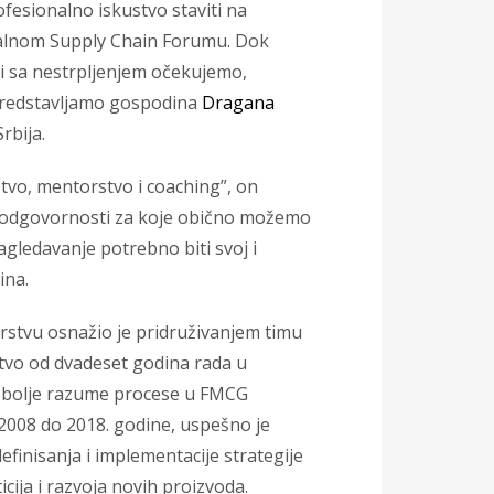
ofesionalno iskustvo staviti na
nalnom Supply Chain Forumu. Dok
i sa nestrpljenjem očekujemo,
predstavljamo gospodina
Dragana
rbija.
stvo, mentorstvo i coaching”, on
 i odgovornosti za koje obično možemo
gledavanje potrebno biti svoj i
ina.
arstvu osnažio je pridruživanjem timu
tvo od dvadeset godina rada u
a bolje razume procese u FMCG
d 2008 do 2018. godine, uspešno je
finisanja i implementacije strategije
cija i razvoja novih proizvoda.