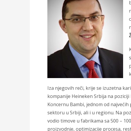
Iza njegovih reči, krije se izuzetna k
kompanije Heineken Srbija na poziciji
Koncernu Bambi, jednom od najvećih 
sektoru u Srbiji, ali i u regionu. Na 
vodio timove u fabrikama sa 500 – 1000
proizvodnje, optimizacije procesa, rest