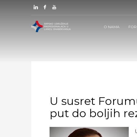
O NAMA
FOR
U susret Forumu
put do boljih re